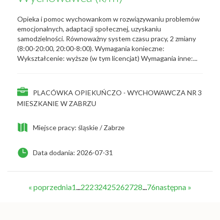
Opieka i pomoc wychowankom w rozwiązywaniu problemów
emocjonalnych, adaptacji społecznej, uzyskaniu
samodzielności. Równoważny system czasu pracy, 2 zmiany
(8:00-20:00, 20:00-8:00). Wymagania konieczne:
Wykształcenie: wyższe (w tym licencjat) Wymagania inne:...
PLACÓWKA OPIEKUŃCZO - WYCHOWAWCZA NR 3
MIESZKANIE W ZABRZU
Miejsce pracy: śląskie / Zabrze
Data dodania: 2026-07-31
« poprzednia
1
...
22
23
24
25
26
27
28
...
76
następna »